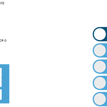
су.
ся о