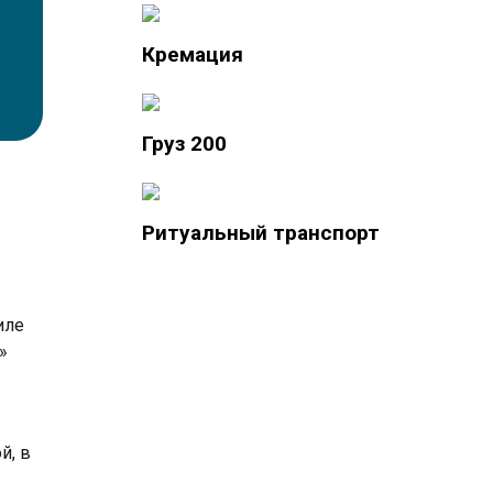
Кремация
Груз 200
Ритуальный транспорт
иле
»
й, в