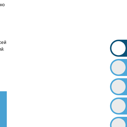
жно
сей
й.