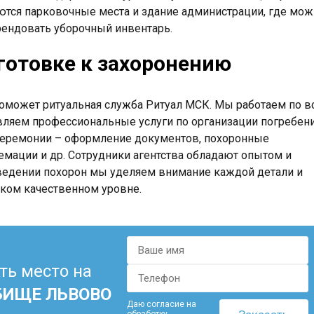
аются парковочные места и здание администрации, где мо
рендовать уборочный инвентарь.
дготовке к захоронению
оможет ритуальная служба Ритуал МСК. Мы работаем по в
вляем профессиональные услуги по организации погребени
 церемонии – оформление документов, похоронные
емации и др. Сотрудники агентства обладают опытом и
ведении похорон мы уделяем внимание каждой детали и
оком качественном уровне.
ть место на
БИЩЕ ЛЬВОВО
Даю согласие на
обработку