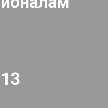
сионалам
-13