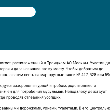
огост, расположенный в Троицком АО Москвы. Участки дл
торая и дала название этому месту. Чтобы добраться до
н», а затем сесть на маршрутные такси № 427, 528 или 59
едутся захоронения урной и гробом, родственные и
значен для погребения мусульман. Неподалеку действует
где проводят отпевания усопших.
рованными дорожками, урнами, туалетами. В его центральн