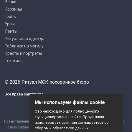
Венки
Корзины
Гробы
Урны
Ленты
Ритуальная одежда
Таблички на могилу
Кресты и портреты
Текстиль
© 2026 Ритуал МСК похоронное бюро
Все права защищены
Мы используем файлы cookie
Это необходимо для полноценного
функционирования сайта. Продолжая
Представленная информация опубликована исключительно в целях
использовать сайт, вы соглашаетесь со
ознакомления, а потому не может считаться публичной офертой,
сбором и обработкой данных.