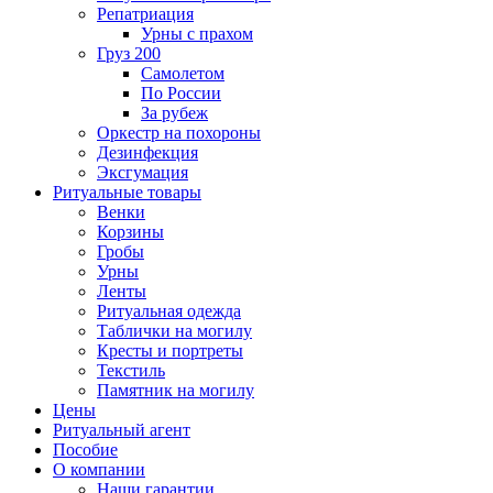
Репатриация
Урны с прахом
Груз 200
Самолетом
По России
За рубеж
Оркестр на похороны
Дезинфекция
Эксгумация
Ритуальные товары
Венки
Корзины
Гробы
Урны
Ленты
Ритуальная одежда
Таблички на могилу
Кресты и портреты
Текстиль
Памятник на могилу
Цены
Ритуальный агент
Пособие
О компании
Наши гарантии