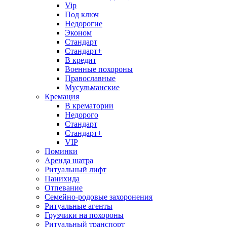
Vip
Под ключ
Недорогие
Эконом
Стандарт
Стандарт+
В кредит
Военные похороны
Православные
Мусульманские
Кремация
В крематории
Недорого
Стандарт
Стандарт+
VIP
Поминки
Аренда шатра
Ритуальный лифт
Панихида
Отпевание
Семейно-родовые захоронения
Ритуальные агенты
Грузчики на похороны
Ритуальный транспорт