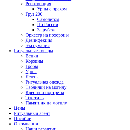
Репатриация
Урны с прахом
Груз 200
Самолетом
По России
За рубеж
Оркестр на похороны
Дезинфекция
Эксгумация
Ритуальные товары
Венки
Корзины
Гробы
Урны
Ленты
Ритуальная одежда
Таблички на могилу
Кресты и портреты
Текстиль
Памятник на могилу
Цены
Ритуальный агент
Пособие
О компании
Наши гарантии