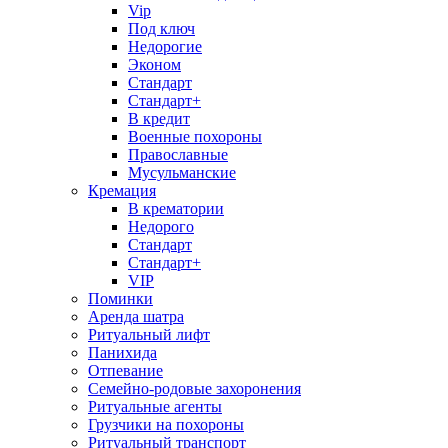
Vip
Под ключ
Недорогие
Эконом
Стандарт
Стандарт+
В кредит
Военные похороны
Православные
Мусульманские
Кремация
В крематории
Недорого
Стандарт
Стандарт+
VIP
Поминки
Аренда шатра
Ритуальный лифт
Панихида
Отпевание
Семейно-родовые захоронения
Ритуальные агенты
Грузчики на похороны
Ритуальный транспорт