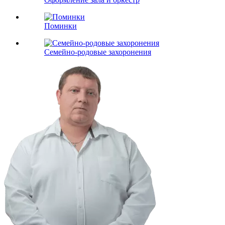
Поминки
Семейно-родовые захоронения