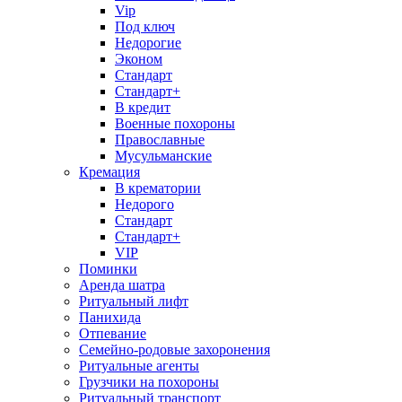
Vip
Под ключ
Недорогие
Эконом
Стандарт
Стандарт+
В кредит
Военные похороны
Православные
Мусульманские
Кремация
В крематории
Недорого
Стандарт
Стандарт+
VIP
Поминки
Аренда шатра
Ритуальный лифт
Панихида
Отпевание
Семейно-родовые захоронения
Ритуальные агенты
Грузчики на похороны
Ритуальный транспорт