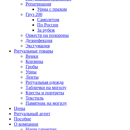
Репатриация
Урны с прахом
Груз 200
Самолетом
По России
За рубеж
Оркестр на похороны
Дезинфекция
Эксгумация
Ритуальные товары
Венки
Корзины
Гробы
Урны
Ленты
Ритуальная одежда
Таблички на могилу
Кресты и портреты
Текстиль
Памятник на могилу
Цены
Ритуальный агент
Пособие
О компании
Наши гарантии