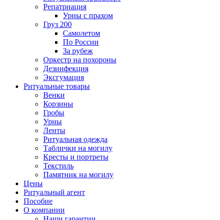
Репатриация
Урны с прахом
Груз 200
Самолетом
По России
За рубеж
Оркестр на похороны
Дезинфекция
Эксгумация
Ритуальные товары
Венки
Корзины
Гробы
Урны
Ленты
Ритуальная одежда
Таблички на могилу
Кресты и портреты
Текстиль
Памятник на могилу
Цены
Ритуальный агент
Пособие
О компании
Наши гарантии