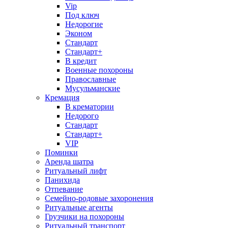
Vip
Под ключ
Недорогие
Эконом
Стандарт
Стандарт+
В кредит
Военные похороны
Православные
Мусульманские
Кремация
В крематории
Недорого
Стандарт
Стандарт+
VIP
Поминки
Аренда шатра
Ритуальный лифт
Панихида
Отпевание
Семейно-родовые захоронения
Ритуальные агенты
Грузчики на похороны
Ритуальный транспорт