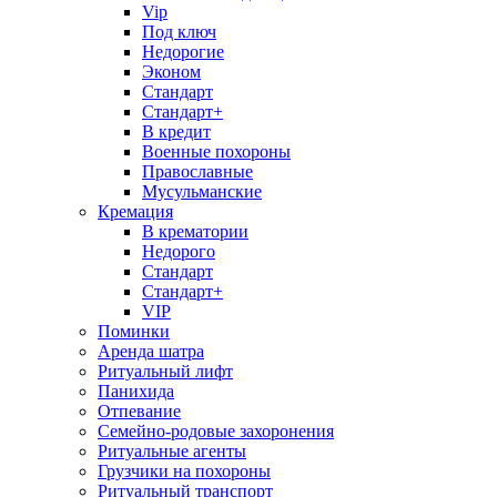
Vip
Под ключ
Недорогие
Эконом
Стандарт
Стандарт+
В кредит
Военные похороны
Православные
Мусульманские
Кремация
В крематории
Недорого
Стандарт
Стандарт+
VIP
Поминки
Аренда шатра
Ритуальный лифт
Панихида
Отпевание
Семейно-родовые захоронения
Ритуальные агенты
Грузчики на похороны
Ритуальный транспорт