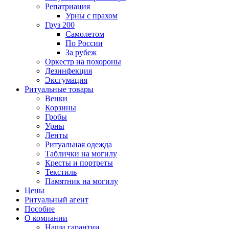
Репатриация
Урны с прахом
Груз 200
Самолетом
По России
За рубеж
Оркестр на похороны
Дезинфекция
Эксгумация
Ритуальные товары
Венки
Корзины
Гробы
Урны
Ленты
Ритуальная одежда
Таблички на могилу
Кресты и портреты
Текстиль
Памятник на могилу
Цены
Ритуальный агент
Пособие
О компании
Наши гарантии