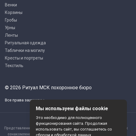
Венки
Корзины
Гробы
Урны
Ленты
Ритуальная одежда
Таблички на могилу
Кресты и портреты
Текстиль
© 2026 Ритуал МСК похоронное бюро
Все права защищены
Мы используем файлы cookie
Это необходимо для полноценного
функционирования сайта. Продолжая
Представленная информация опубликована исключительно в целях
использовать сайт, вы соглашаетесь со
ознакомления, а потому не может считаться публичной офертой,
сбором и обработкой данных.