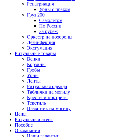
Репатриация
Урны с прахом
Груз 200
Самолетом
По России
За рубеж
Оркестр на похороны
Дезинфекция
Эксгумация
Ритуальные товары
Венки
Корзины
Гробы
Урны
Ленты
Ритуальная одежда
Таблички на могилу
Кресты и портреты
Текстиль
Памятник на могилу
Цены
Ритуальный агент
Пособие
О компании
Наши гарантии