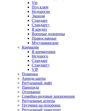
Vip
Под ключ
Недорогие
Эконом
Стандарт
Стандарт+
В кредит
Военные похороны
Православные
Мусульманские
Кремация
В крематории
Недорого
Стандарт
Стандарт+
VIP
Поминки
Аренда шатра
Ритуальный лифт
Панихида
Отпевание
Семейно-родовые захоронения
Ритуальные агенты
Грузчики на похороны
Ритуальный транспорт