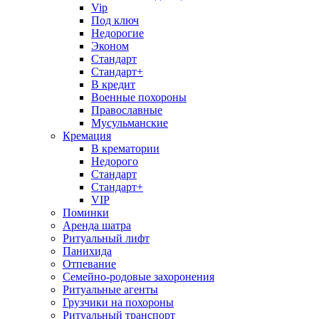
Vip
Под ключ
Недорогие
Эконом
Стандарт
Стандарт+
В кредит
Военные похороны
Православные
Мусульманские
Кремация
В крематории
Недорого
Стандарт
Стандарт+
VIP
Поминки
Аренда шатра
Ритуальный лифт
Панихида
Отпевание
Семейно-родовые захоронения
Ритуальные агенты
Грузчики на похороны
Ритуальный транспорт