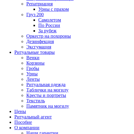
Репатриация
Урны с прахом
Груз 200
Самолетом
По России
За рубеж
Оркестр на похороны
Дезинфекция
Эксгумация
Ритуальные товары
Венки
Корзины
Гробы
Урны
Ленты
Ритуальная одежда
Таблички на могилу
Кресты и портреты
Текстиль
Памятник на могилу
Цены
Ритуальный агент
Пособие
О компании
Наши гарантии