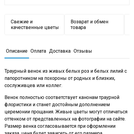
Свежие и
Возврат и обмен
Д
качественные цветы
товара
в
Описание
Оплата
Доставка
Отзывы
Траурный венок из живых белых роз и белых лилий с
папоротником на похороны от родных и близких,
сослуживцев или коллег.
Венок полностью соответствует канонам траурной
флористики и станет достойным дополнением
церемонии прощания. Живые цветы могут отличаться
оттенком от представленных на фотографии на сайте.
Размер венка согласовывается при оформлении
заказа, цена будет зависеть от его размера.