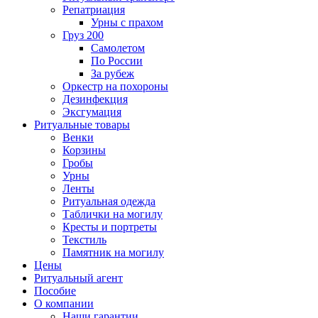
Репатриация
Урны с прахом
Груз 200
Самолетом
По России
За рубеж
Оркестр на похороны
Дезинфекция
Эксгумация
Ритуальные товары
Венки
Корзины
Гробы
Урны
Ленты
Ритуальная одежда
Таблички на могилу
Кресты и портреты
Текстиль
Памятник на могилу
Цены
Ритуальный агент
Пособие
О компании
Наши гарантии