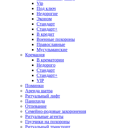
Vip
Под ключ
Недорогие
Эконом
Стандарт
Стандарт+
В кредит
Военные похороны
Православные
Мусульманские
Кремация
В крематории
Недорого
Стандарт
Стандарт+
VIP
Поминки
Аренда шатра
Ритуальный лифт
Панихида
Отпевание
Семейно-родовые захоронения
Ритуальные агенты
Грузчики на похороны
Ритуальный транспорт