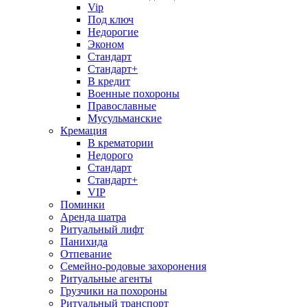
Vip
Под ключ
Недорогие
Эконом
Стандарт
Стандарт+
В кредит
Военные похороны
Православные
Мусульманские
Кремация
В крематории
Недорого
Стандарт
Стандарт+
VIP
Поминки
Аренда шатра
Ритуальный лифт
Панихида
Отпевание
Семейно-родовые захоронения
Ритуальные агенты
Грузчики на похороны
Ритуальный транспорт