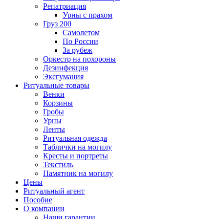
Репатриация
Урны с прахом
Груз 200
Самолетом
По России
За рубеж
Оркестр на похороны
Дезинфекция
Эксгумация
Ритуальные товары
Венки
Корзины
Гробы
Урны
Ленты
Ритуальная одежда
Таблички на могилу
Кресты и портреты
Текстиль
Памятник на могилу
Цены
Ритуальный агент
Пособие
О компании
Наши гарантии