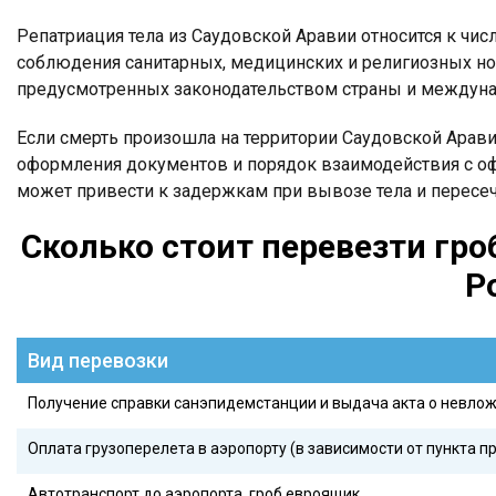
Репатриация тела из Саудовской Аравии относится к чи
соблюдения санитарных, медицинских и религиозных но
предусмотренных законодательством страны и междуна
Если смерть произошла на территории Саудовской Арав
оформления документов и порядок взаимодействия с о
может привести к задержкам при вывозе тела и пересе
Сколько стоит перевезти гро
Р
Вид перевозки
Получение справки санэпидемстанции и выдача акта о невло
Оплата грузоперелета в аэропорту (в зависимости от пункта п
Автотранспорт до аэропорта, гроб евроящик