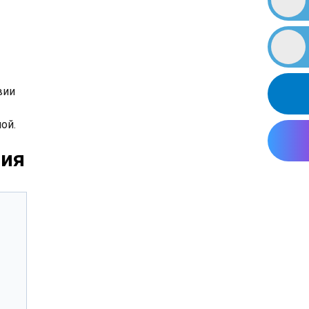
вии
ой.
сия