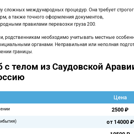
слу сложных международных процедур. Она требует строгог
рм, а также точного оформления документов,
родными правилами перевозки груза 200.
ии, родственникам необходимо учитывать местные особен
фициальными органами. Неправильная или неполная подго
чении границы.
б с телом из Саудовской Арави
оссию
Цена
жении
2500 ₽
рибытия)
от 14000 ₽