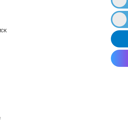
МСК
с